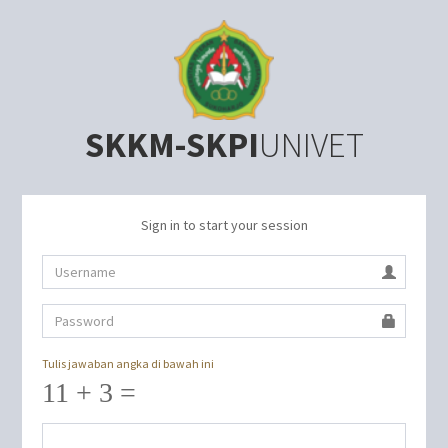
SKKM-SKPI
UNIVET
Sign in to start your session
Tulis jawaban angka di bawah ini
11 + 3 =